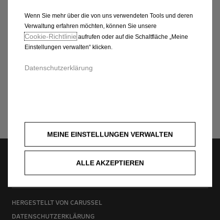
location
Wenn Sie mehr über die von uns verwendeten Tools und deren
Verwaltung erfahren möchten, können Sie unsere
Akármigasse 12., 1111 Wien
Cookie‑Richtlinie
aufrufen oder auf die Schaltfläche „Meine
Einstellungen verwalten“ klicken.
1122334455
Datenschutzerklärung
Weitere Informationen
MEINE EINSTELLUNGEN VERWALTEN
ALLE AKZEPTIEREN
HERGESTELLT VON CARUSSEL
DATENSCHUTZERKLÄRUNG