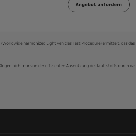
Angebot anfordern
(Worldwide harmonized Light vehicles Test Procedure) ermittelt, das d
hängen nicht nur von der effizienten Ausnutzung des Kraftstoffs durch 