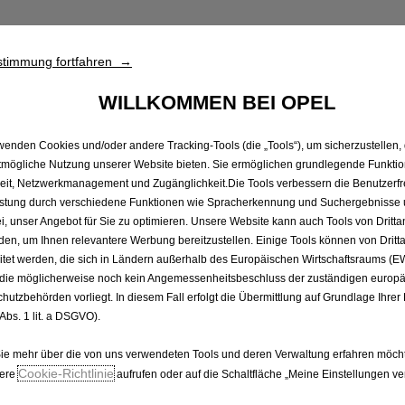
timmung fortfahren →
rung
WILLKOMMEN BEI OPEL
wenden Cookies und/oder andere Tracking-Tools (die „Tools“), um sicherzustellen,
tmögliche Nutzung unserer Website bieten. Sie ermöglichen grundlegende Funkti
eit, Netzwerkmanagement und Zugänglichkeit.Die Tools verbessern die Benutzerfr
rnlichtassistent und LED-Blinker
stung durch verschiedene Funktionen wie Spracherkennung und Suchergebnisse 
i, unser Angebot für Sie zu optimieren. Unsere Website kann auch Tools von Dritta
en, um Ihnen relevantere Werbung bereitzustellen. Einige Tools können von Dritt
itet werden, die sich in Ländern außerhalb des Europäischen Wirtschaftsraums (
 die möglicherweise noch kein Angemessenheitsbeschluss der zuständigen europ
hutzbehörden vorliegt. In diesem Fall erfolgt die Übermittlung auf Grundlage Ihrer 
 Abs. 1 lit. a DSGVO).
e mehr über die von uns verwendeten Tools und deren Verwaltung erfahren möch
Cookie‑Richtlinie
sere
aufrufen oder auf die Schaltfläche „Meine Einstellungen ve