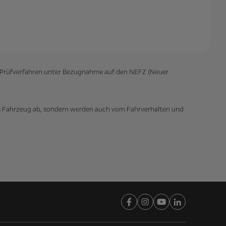
as Prüfverfahren unter Bezugnahme auf den NEFZ (Neuer
das Fahrzeug ab, sondern werden auch vom Fahrverhalten und