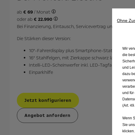
ab
€ 69
/ Monat
oder ab
€ 22.990
Ohne Zus
Bei Finanzierung, Eintausch, Servicevertrag und Versiche
Die Stärken dieser Version:
Wir ver
10"-Fahrerdisplay plus Smartphone-Station
die bes
16" Stahlfelgen, mit Zierkappe schwarz lackiert
Sicherh
Intelli-LED-Scheinwerfer inkl. LED-Tagfahrlicht, Fe
und Lei
Einparkhilfe
dazu be
verwend
verarbe
und für
Datensc
Jetzt konfigurieren
(Art. 49
Angebot anfordern
Wenn Si
Sie un
klicken.