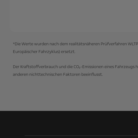
*Die Werte wurden nach dem realitätsnäheren Prüfverfahren WLTP 
Europäischer Fahrzyklus) ersetzt.
Der Kraftstoffverbrauch und die CO₂-Emissionen eines Fahrzeugs 
anderen nichttechnischen Faktoren beeinflusst.