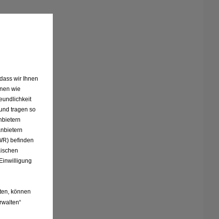
 dass wir Ihnen
onen wie
eundlichkeit
und tragen so
nbietern
anbietern
EWR) befinden
äischen
Einwilligung
ten, können
rwalten“