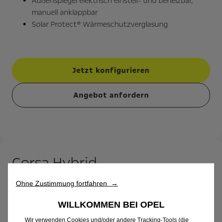
Außenspiegel elektrisch einstell- und beheizbar,
manuell anklappbar
Solar Protect® Wärmeschutzverglasung
Jetzt konfigurieren
Angebot anfordern
Corsa Hybrid
Ohne Zustimmung fortfahren →
ab
€
8
9
/ Monat
oder ab
€
17.990
WILLKOMMEN BEI OPEL
Für sofort verfügbare Fahrzeuge bei
Wir verwenden Cookies und/oder andere Tracking-Tools (die