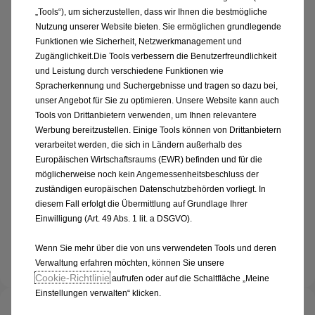
Finanzierung und Servicevertrag und Versicherung
„Tools“), um sicherzustellen, dass wir Ihnen die bestmögliche
Nutzung unserer Website bieten. Sie ermöglichen grundlegende
Die Stärken dieser Version:
Funktionen wie Sicherheit, Netzwerkmanagement und
Multimedia Radio 10"
Zugänglichkeit.Die Tools verbessern die Benutzerfreundlichkeit
und Leistung durch verschiedene Funktionen wie
16" Stahlfelge mit Zierkappen Silber
Spracherkennung und Suchergebnisse und tragen so dazu bei,
Parkpilot, hinten
unser Angebot für Sie zu optimieren. Unsere Website kann auch
Außenspiegel elektrisch einstell- und beheizbar,
Tools von Drittanbietern verwenden, um Ihnen relevantere
manuell anklappbar
Werbung bereitzustellen. Einige Tools können von Drittanbietern
verarbeitet werden, die sich in Ländern außerhalb des
Europäischen Wirtschaftsraums (EWR) befinden und für die
möglicherweise noch kein Angemessenheitsbeschluss der
Jetzt konfigurieren
zuständigen europäischen Datenschutzbehörden vorliegt. In
diesem Fall erfolgt die Übermittlung auf Grundlage Ihrer
Einwilligung (Art. 49 Abs. 1 lit. a DSGVO).
Angebot anfordern
Wenn Sie mehr über die von uns verwendeten Tools und deren
Verwaltung erfahren möchten, können Sie unsere
Cookie‑Richtlinie
aufrufen oder auf die Schaltfläche „Meine
Einstellungen verwalten“ klicken.